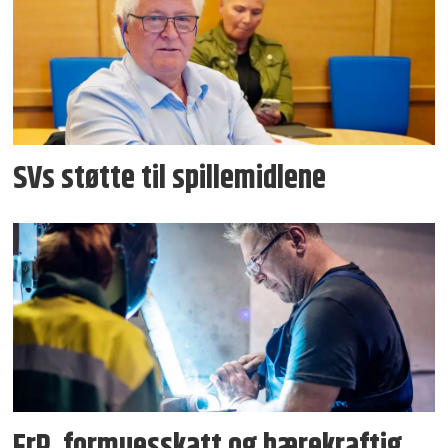
SVs støtte til spillemidlene
FrP, formuesskatt og bærekraftig