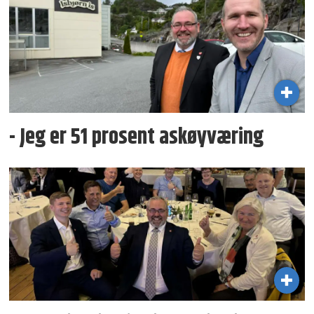
- Jeg er 51 prosent askøyværing