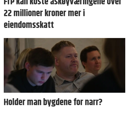
FrP kan koste askøyværingene over
22 millioner kroner mer i
eiendomsskatt
Holder man bygdene for narr?