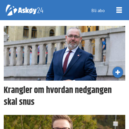
Bli abo
Tag:
frp
Krangler om hvordan ned­gangen
skal snus