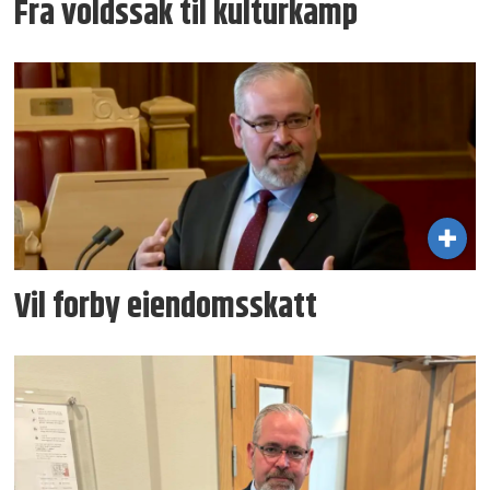
Fra voldssak til kulturkamp
Vil forby eiendomsskatt