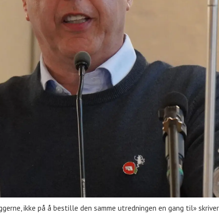
rne, ikke på å bestille den samme utredningen en gang til» skriver