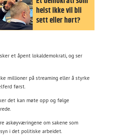
Et demokrati som
helst ikke vil bli
sett eller hørt?
nsker et åpent lokaldemokrati, og ser
ke millioner på streaming eller å styrke
lferd først.
sker det kan møte opp og følge
rede.
ormere askøyværingene om sakene som
yn i det politiske arbeidet.