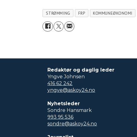
STRØMMING
FRP
KOMMUNEØKONOMI
Redaktør og daglig leder
Yngve Johnsen
416 62 242
yngve@askoy24.no
Nyhetsleder
Sondre Hansmark
993 95 536
sondre@askoy24.no