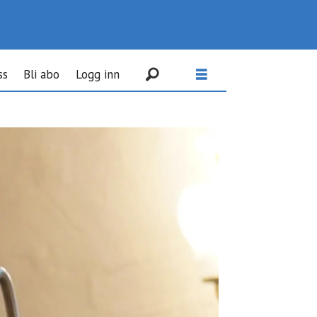
ss
Bli abo
Logg inn