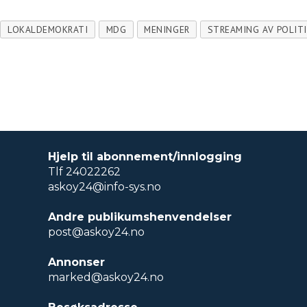
LOKALDEMOKRATI
MDG
MENINGER
STREAMING AV POLIT
Hjelp til abonnement/innlogging
Tlf 24022262
askoy24@info-sys.no
Andre publikumshenvendelser
post@askoy24.no
Annonser
marked@askoy24.no