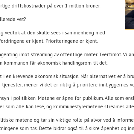
 årlige driftskostnader på over 1 million kroner.
llerede vet?
 og vedtok at den skulle sees i sammenheng med
ordringene er kjent. Prioriteringene er kjent.
ingenting imot streaming av offentlige møter. Tvertimot. Vi ø
om kommunen får økonomisk handlingsrom til det.
 en krevende økonomisk situasjon. Når alternativet er å bru
tjenester, mener vi det er riktig å prioritere innbyggernes ve
nnsyn i politikken. Møtene er åpne for publikum. Alle som øn
ler som alle kan lese, og kommunestyremøtene streames alle
 politiske møtene og tar sin viktige rolle på alvor ved å inf
ingene som tas. Dette bidrar også til å sikre åpenhet og inns