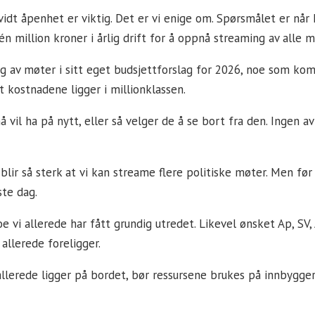
dt åpenhet er viktig. Det er vi enige om. Spørsmålet er når
én million kroner i årlig drift for å oppnå streaming av alle m
g av møter i sitt eget budsjettforslag for 2026, noe som ko
t kostnadene ligger i millionklassen.
 vil ha på nytt, eller så velger de å se bort fra den. Ingen 
r så sterk at vi kan streame flere politiske møter. Men før 
te dag.
oe vi allerede har fått grundig utredet. Likevel ønsket Ap, SV
allerede foreligger.
 allerede ligger på bordet, bør ressursene brukes på innbygge