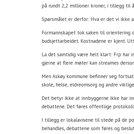
på rundt 2,2 millioner kroner, i tillegg til
Spørsmålet er derfor: Hva er det vi ikke a
Formannskapet tok saken til orientering
budsjettarbeidet. Kostnadene er kjent. Utf
La det samtidig være helt klart: Frp har 
gjerne at flere møter kan streames ders
Men Askøy kommune befinner seg fortsatt i
skole, helse, eldreomsorg og andre viktige 
Det betyr ikke at innbyggerne ikke har i
debattene. Det føres offentlige protokol
I tillegg er lokalavisene til stede på de
behandles, debattene som føres og beslutn