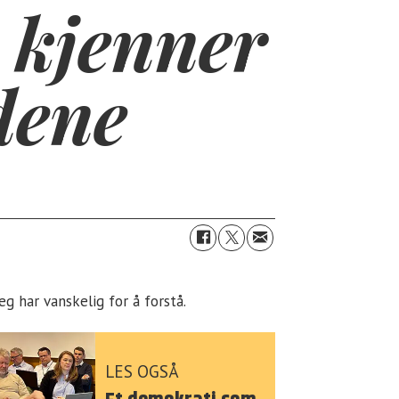
i kjenner
dene
g har vanskelig for å forstå.
LES OGSÅ