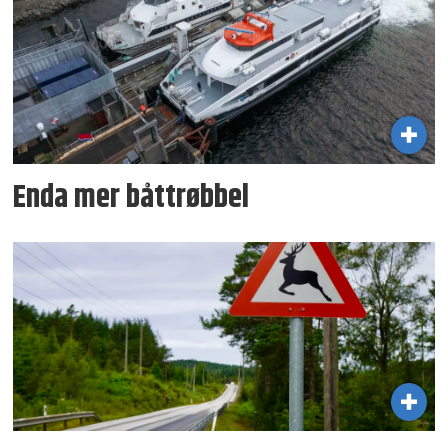
Enda mer båttrøbbel