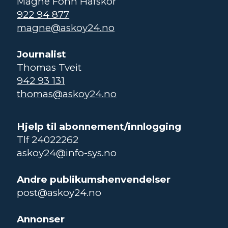
Magne Fonn Hafskor
922 94 877
magne@askoy24.no
Journalist
Thomas Tveit
942 93 131
thomas@askoy24.no
Hjelp til abonnement/innlogging
Tlf 24022262
askoy24@info-sys.no
Andre publikumshenvendelser
post@askoy24.no
Annonser