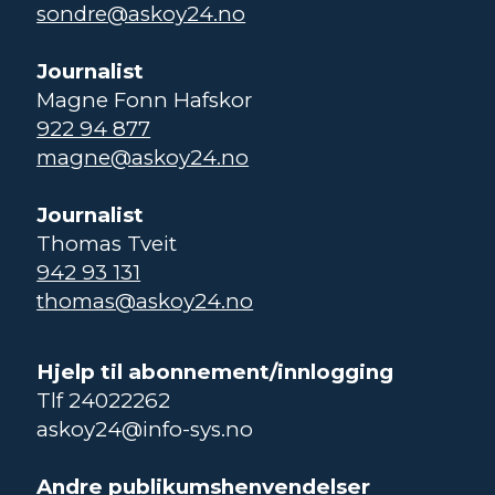
sondre@askoy24.no
Journalist
Magne Fonn Hafskor
922 94 877
magne@askoy24.no
Journalist
Thomas Tveit
942 93 131
thomas@askoy24.no
Hjelp til abonnement/innlogging
Tlf 24022262
askoy24@info-sys.no
Andre publikumshenvendelser