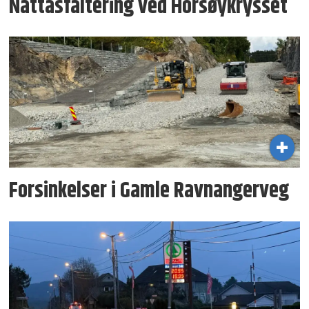
Nattasfaltering ved Horsøykrysset
Forsinkelser i Gamle Ravnangerveg