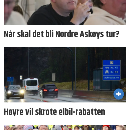
Når skal det bli Nordre Askøys tur?
Høyre vil skrote elbil-rabatten