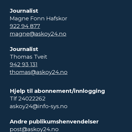
Journalist
Magne Fonn Hafskor
922 94 877
magne@askoy24.no
Journalist
Thomas Tveit
942 93 131
thomas@askoy24.no
Hjelp til abonnement/innlogging
Tlf 24022262
askoy24@info-sys.no
Andre publikumshenvendelser
post@askoy24.no