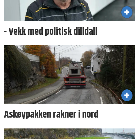
- Vekk med politisk dilldall
Askøypakken rakner i nord