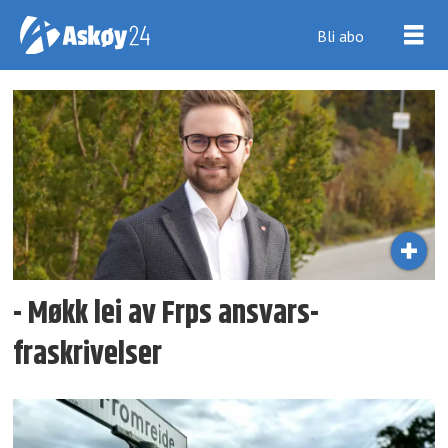
Bli abo
Tag:
askøypakken
- Møkk lei av Frps ansvars­
fraskrivelser