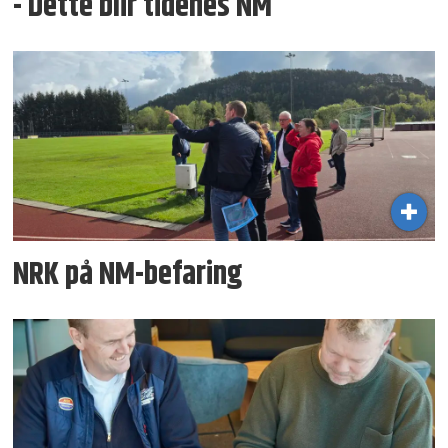
- Dette blir tidenes NM
NRK på NM-befaring