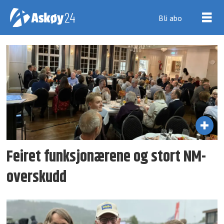
Bli abo
Tag:
nm
i
friidrett
Feiret funksjonærene og stort NM-
overskudd