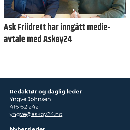
Ask Friidrett har inngått medie­
avtale med Askøy24
Redaktør og daglig leder
Yngve Johnsen
416 62 242
yngve@askoy24.no
Nyhetsleder