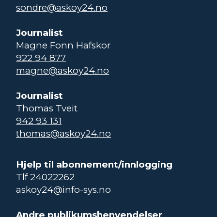
sondre@askoy24.no
Journalist
Magne Fonn Hafskor
922 94 877
magne@askoy24.no
Journalist
Thomas Tveit
942 93 131
thomas@askoy24.no
Hjelp til abonnement/innlogging
Tlf 24022262
askoy24@info-sys.no
Andre publikumshenvendelser