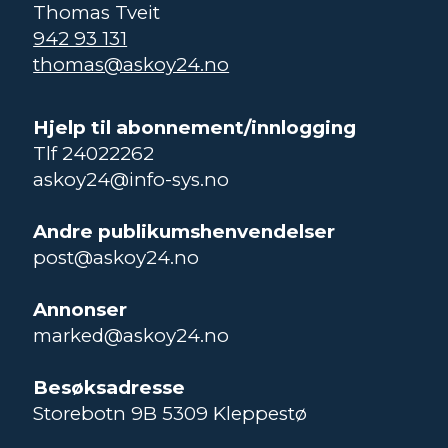
Thomas Tveit
942 93 131
thomas@askoy24.no
Hjelp til abonnement/innlogging
Tlf 24022262
askoy24@info-sys.no
Andre publikumshenvendelser
post@askoy24.no
Annonser
marked@askoy24.no
Besøksadresse
Storebotn 9B 5309 Kleppestø