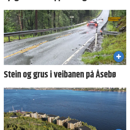
Stein og grus i veibanen på Åsebø