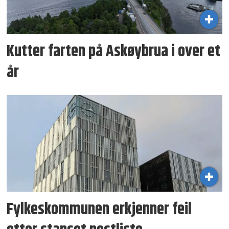
Kutter farten på Askøybrua i over et
år
Fylkeskommunen erkjenner feil