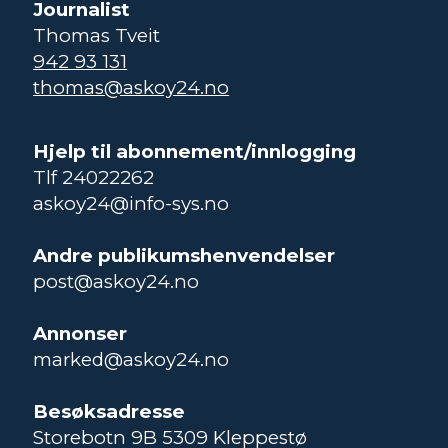
Journalist
Thomas Tveit
942 93 131
thomas@askoy24.no
Hjelp til abonnement/innlogging
Tlf 24022262
askoy24@info-sys.no
Andre publikumshenvendelser
post@askoy24.no
Annonser
marked@askoy24.no
Besøksadresse
Storebotn 9B 5309 Kleppestø