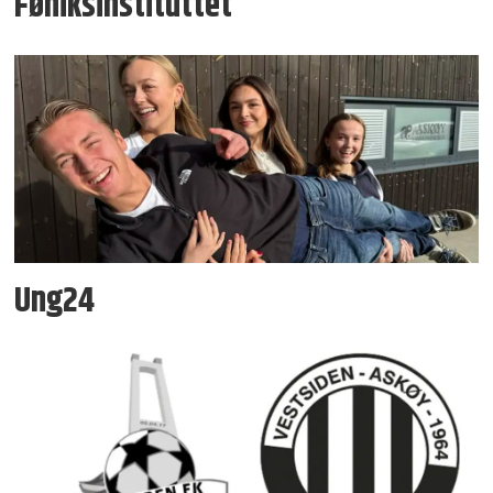
Føniksinstituttet
Ung24