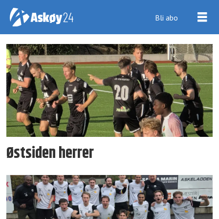
Bli abo
Tag:
askoy24
Østsiden herrer