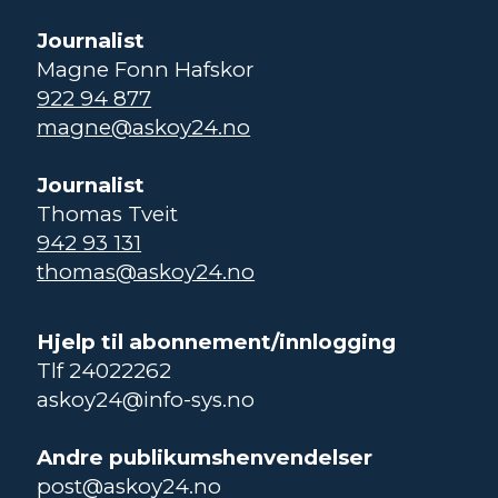
Journalist
Magne Fonn Hafskor
922 94 877
magne@askoy24.no
Journalist
Thomas Tveit
942 93 131
thomas@askoy24.no
Hjelp til abonnement/innlogging
Tlf 24022262
askoy24@info-sys.no
Andre publikumshenvendelser
post@askoy24.no