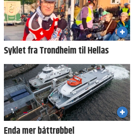
Syklet fra Trondheim til Hellas
Enda mer båttrøbbel