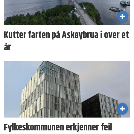
Kutter farten på Askøybrua i over et
år
Fylkeskommunen erkjenner feil