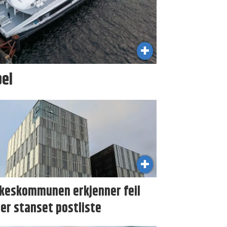
bel
lkeskommunen erkjenner feil
er stanset postliste