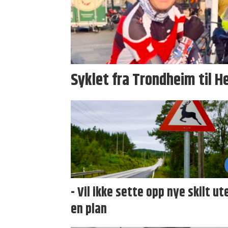
Syklet fra Trondheim til He
- Vil ikke sette opp nye skilt ut
en plan