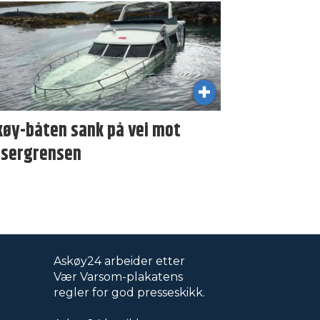
køy-båten sank på vei mot
ssergrensen
Askøy24 arbeider etter
Vær Varsom-plakatens
regler for god presseskikk.