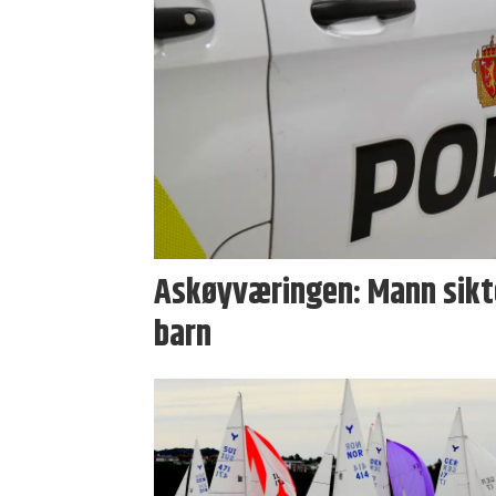
Askøyværingen: Mann sikte
barn