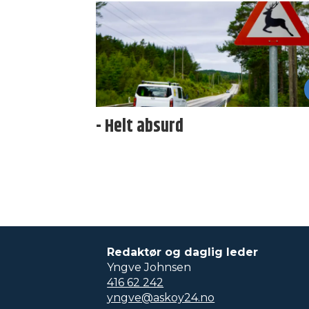
- Helt absurd
Redaktør og daglig leder
Yngve Johnsen
416 62 242
yngve@askoy24.no