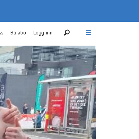
ss
Bli abo
Logg inn