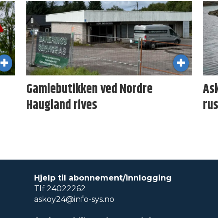
Gamlebutikken ved Nordre
As
Haugland rives
ru
Hjelp til abonnement/innlogging
Tlf 24022262
askoy24@info-sys.no