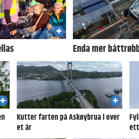
llas
Enda mer båttrøb
en
Kutter farten på Askøybrua i over
Fy
et år
ett