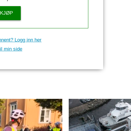
KJØP
nnent? Logg inn her
il min side