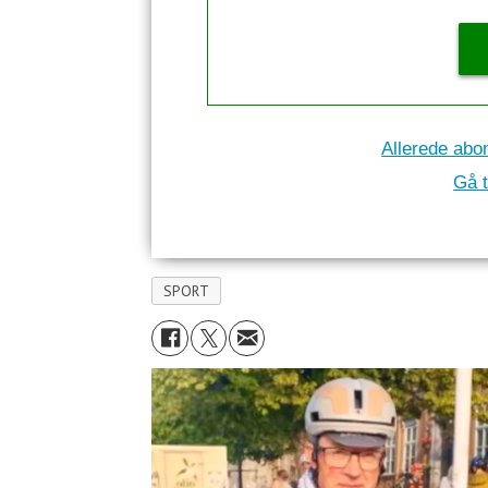
Allerede abo
Gå t
SPORT