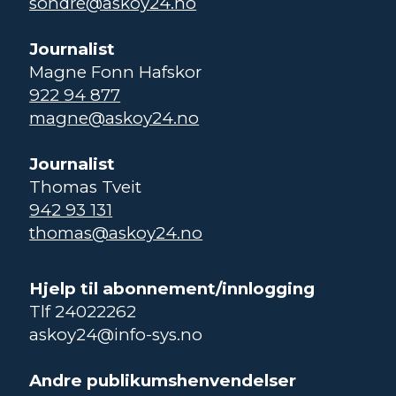
sondre@askoy24.no
Journalist
Magne Fonn Hafskor
922 94 877
magne@askoy24.no
Journalist
Thomas Tveit
942 93 131
thomas@askoy24.no
Hjelp til abonnement/innlogging
Tlf 24022262
askoy24@info-sys.no
Andre publikumshenvendelser