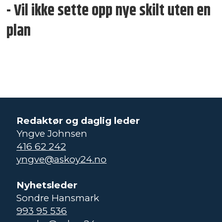
- Vil ikke sette opp nye skilt uten en
plan
Redaktør og daglig leder
Yngve Johnsen
416 62 242
yngve@askoy24.no
Nyhetsleder
Sondre Hansmark
993 95 536