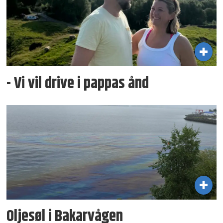
- Vi vil drive i pappas ånd
Oljesøl i Bakarvågen