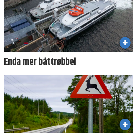
Enda mer båttrøbbel