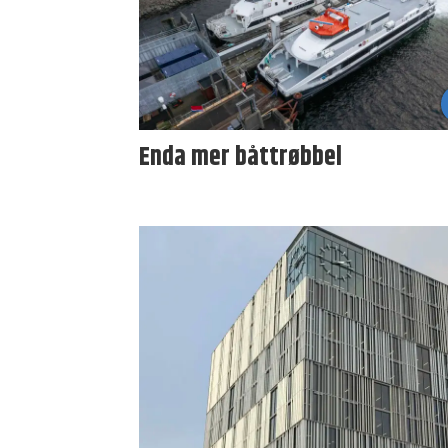
Enda mer båttrøbbel