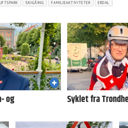
LUFTSPARK
SKIGÅING
FAMILIEAKTIVITETER
ERDAL
n- og
Syklet fra Trondhe