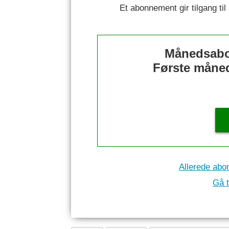
Et abonnement gir tilgang til 
Månedsabo
Første måned 
Allerede abo
Gå t