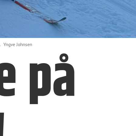
e på
.
Yngve Johnsen
!