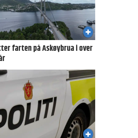
ter farten på Askøybrua i over
år