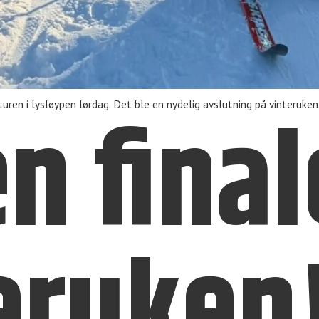
en final
uren i lysløypen lørdag. Det ble en nydelig avslutning på vinteruken
eruken