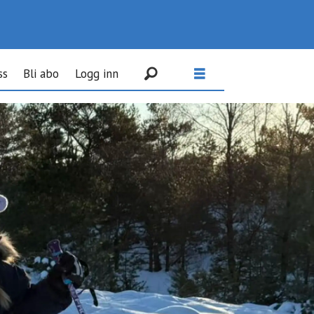
ss
Bli abo
Logg inn