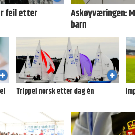
 feil etter
Askøyværingen: Ma
barn
el
Trippel norsk etter dag én
Im