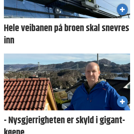
Hele veibanen på broen skal snevres
inn
- Nysgjerrigheten er skyld i gigant­
køene