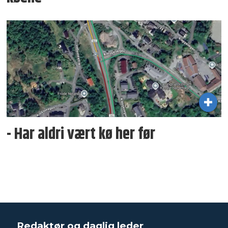
- Har aldri vært kø her før
Redaktør og daglig leder