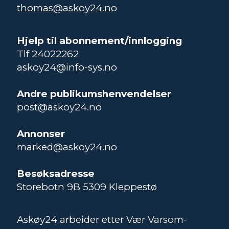
thomas@askoy24.no
Hjelp til abonnement/innlogging
Tlf 24022262
askoy24@info-sys.no
Andre publikumshenvendelser
post@askoy24.no
Annonser
marked@askoy24.no
Besøksadresse
Storebotn 9B 5309 Kleppestø
Askøy24 arbeider etter Vær Varsom-