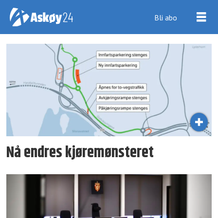
Bli abo
Tag:
trafikk
Nå endres kjøre­mønsteret