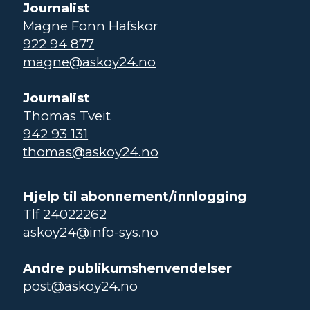
Journalist
Magne Fonn Hafskor
922 94 877
magne@askoy24.no
Journalist
Thomas Tveit
942 93 131
thomas@askoy24.no
Hjelp til abonnement/innlogging
Tlf 24022262
askoy24@info-sys.no
Andre publikumshenvendelser
post@askoy24.no