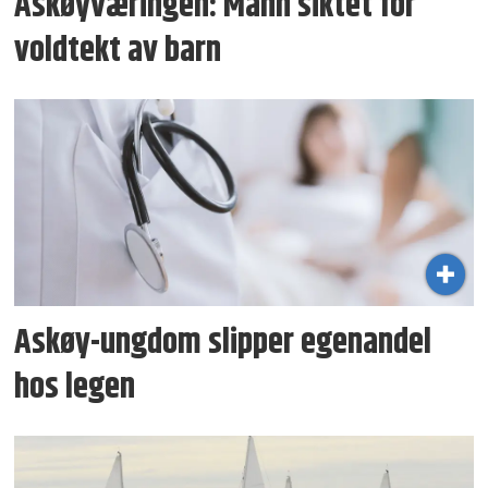
Askøyværingen: Mann siktet for
voldtekt av barn
Askøy-ungdom slipper egenandel
hos legen