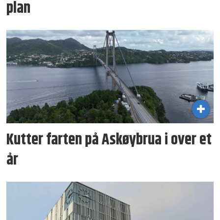
plan
Kutter farten på Askøybrua i over et
år