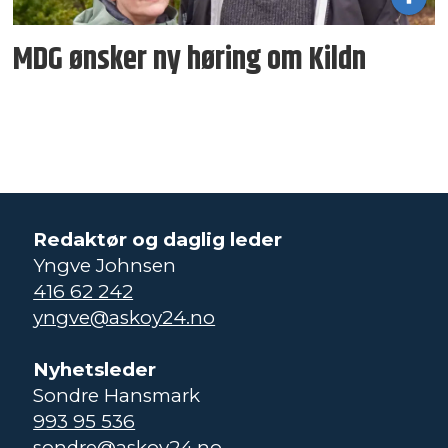
MDG ønsker ny høring om Kildn
Redaktør og daglig leder
Yngve Johnsen
416 62 242
yngve@askoy24.no
Nyhetsleder
Sondre Hansmark
993 95 536
sondre@askoy24.no