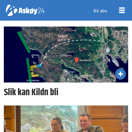
Bli abo
Tag:
tertnes
holding
Slik kan Kildn bli