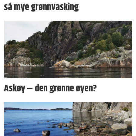
så mye grønnvasking
Askøy – den grønne øyen?