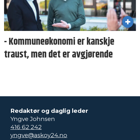
- Kommuneøkonomi er kanskje
traust, men det er avgjørende
Redaktør og daglig leder
Yngve Johnsen
416 62 242
yngve@askoy24.no