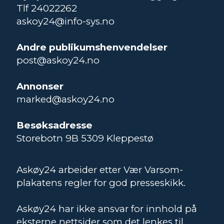
Tlf 24022262
askoy24@info-sys.no
Andre publikumshenvendelser
post@askoy24.no
Annonser
marked@askoy24.no
Besøksadresse
Storebotn 9B 5309 Kleppestø
Askøy24 arbeider etter Vær Varsom-
plakatens regler for god presseskikk.
Askøy24 har ikke ansvar for innhold på
eksterne nettsider som det lenkes til.