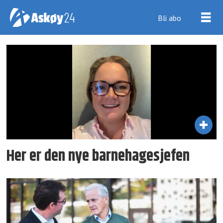
Bli abo
Tag:
bemanningsutfordringer
Her er den nye barnehage­sjefen