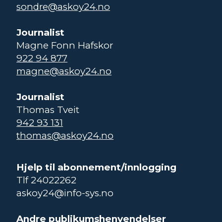
sondre@askoy24.no
Journalist
Magne Fonn Hafskor
922 94 877
magne@askoy24.no
Journalist
Thomas Tveit
942 93 131
thomas@askoy24.no
Hjelp til abonnement/innlogging
Tlf 24022262
askoy24@info-sys.no
Andre publikumshenvendelser