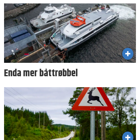
Enda mer båttrøbbel