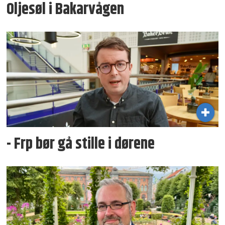
Oljesøl i Bakarvågen
- Frp bør gå stille i dørene