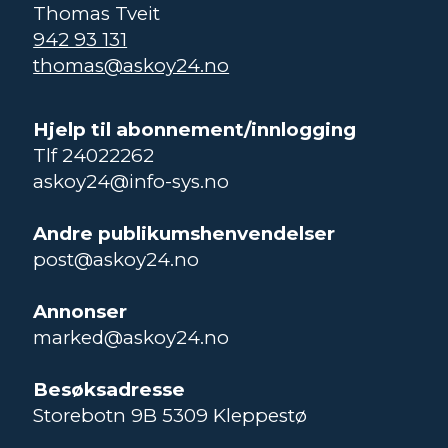
Thomas Tveit
942 93 131
thomas@askoy24.no
Hjelp til abonnement/innlogging
Tlf 24022262
askoy24@info-sys.no
Andre publikumshenvendelser
post@askoy24.no
Annonser
marked@askoy24.no
Besøksadresse
Storebotn 9B 5309 Kleppestø