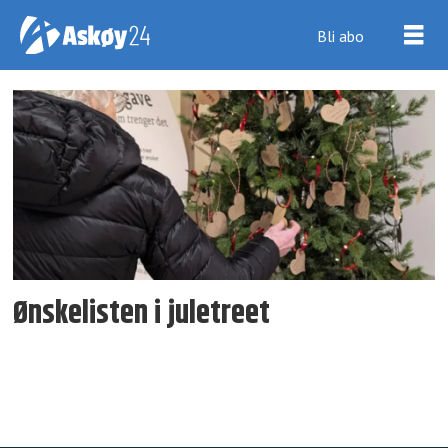
Bli abo
Tag:
behov
Ønskelisten i juletreet