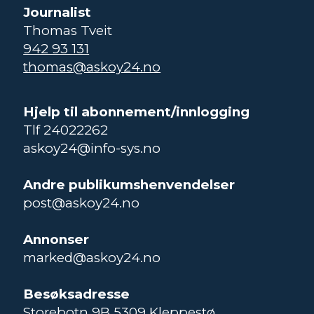
Journalist
Thomas Tveit
942 93 131
thomas@askoy24.no
Hjelp til abonnement/innlogging
Tlf 24022262
askoy24@info-sys.no
Andre publikumshenvendelser
post@askoy24.no
Annonser
marked@askoy24.no
Besøksadresse
Storebotn 9B 5309 Kleppestø