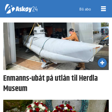
Bli abo
Tag:
andre
verdenskrig
Enmanns-ubåt på utlån til Herdla
Museum