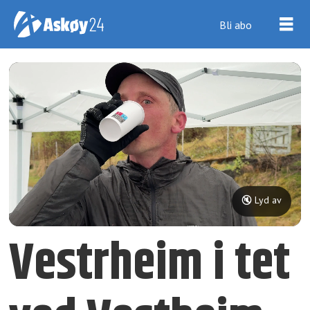
Bli abo
🔇 Lyd av
Vestrheim i tet