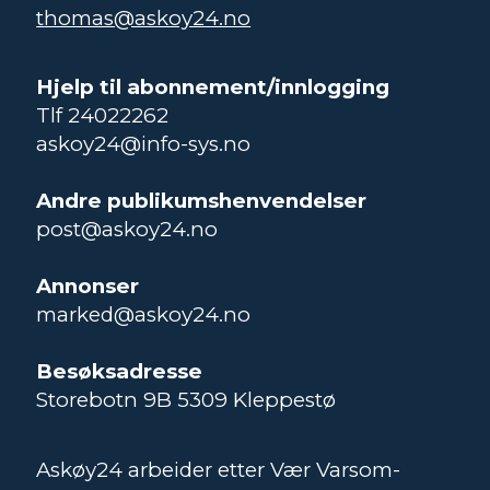
thomas@askoy24.no
Hjelp til abonnement/innlogging
Tlf 24022262
askoy24@info-sys.no
Andre publikumshenvendelser
post@askoy24.no
Annonser
marked@askoy24.no
Besøksadresse
Storebotn 9B 5309 Kleppestø
Askøy24 arbeider etter Vær Varsom-