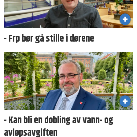
- Frp bør gå stille i dørene
- Kan bli en dobling av vann- og
avløpsavgiften