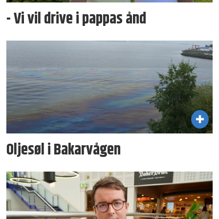
- Vi vil drive i pappas ånd
Oljesøl i Bakarvågen