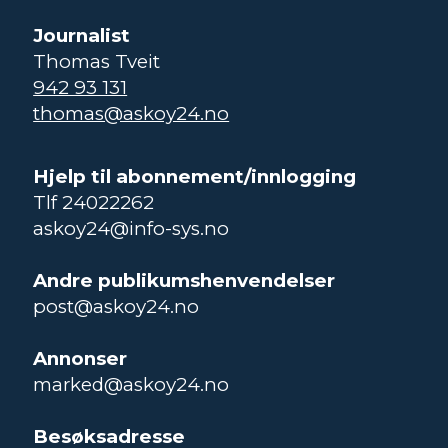
Journalist
Thomas Tveit
942 93 131
thomas@askoy24.no
Hjelp til abonnement/innlogging
Tlf 24022262
askoy24@info-sys.no
Andre publikumshenvendelser
post@askoy24.no
Annonser
marked@askoy24.no
Besøksadresse