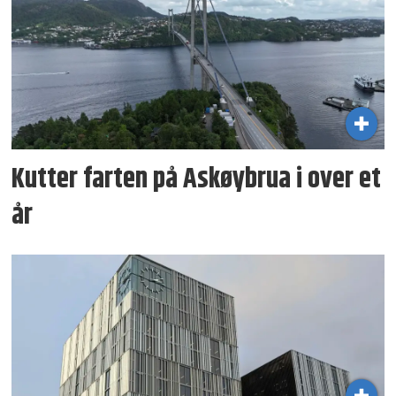
Kutter farten på Askøybrua i over et
år