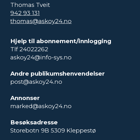
Thomas Tveit
942 93 131
thomas@askoy24.no
Hjelp til abonnement/innlogging
Tlf 24022262
askoy24@info-sys.no
Andre publikumshenvendelser
post@askoy24.no
Annonser
marked@askoy24.no
Besøksadresse
Storebotn 9B 5309 Kleppestø