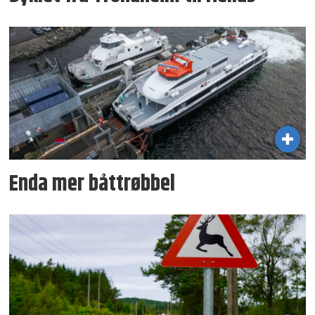
Enda mer båttrøbbel