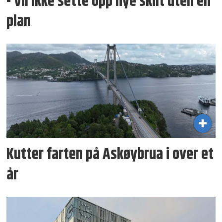
- Vil ikke sette opp nye skilt uten en
plan
Kutter farten på Askøybrua i over et
år