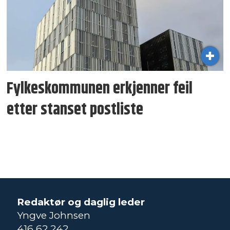
Fylkeskommunen erkjenner feil
etter stanset postliste
Redaktør og daglig leder
Yngve Johnsen
416 62 242