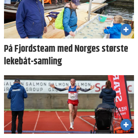
På Fjordsteam med Norges største
lekebåt-samling