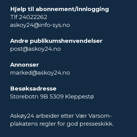
Hjelp til abonnement/innlogging
Tlf 24022262
askoy24@info-sys.no
Andre publikumshenvendelser
post@askoy24.no
Annonser
marked@askoy24.no
Besøksadresse
Storebotn 9B 5309 Kleppestø
Askøy24 arbeider etter Vær Varsom-
plakatens regler for god presseskikk.