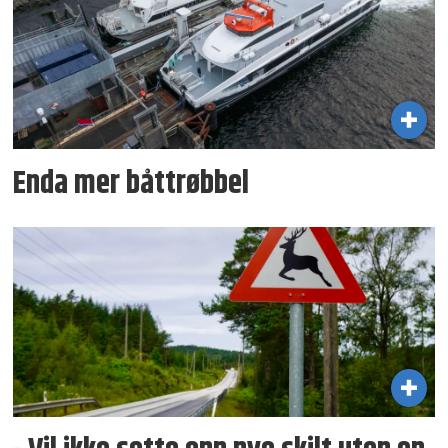
Enda mer båttrøbbel