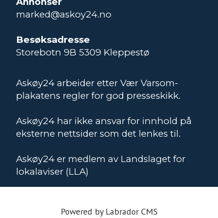
Annonser
marked@askoy24.no
Besøksadresse
Storebotn 9B 5309 Kleppestø
Askøy24 arbeider etter Vær Varsom-
plakatens regler for god presseskikk.
Askøy24 har ikke ansvar for innhold på
eksterne nettsider som det lenkes til.
Askøy24 er medlem av Landslaget for
lokalaviser (LLA)
Powered by Labrador CMS