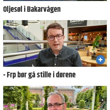
Oljesøl i Bakarvågen
- Frp bør gå stille i dørene