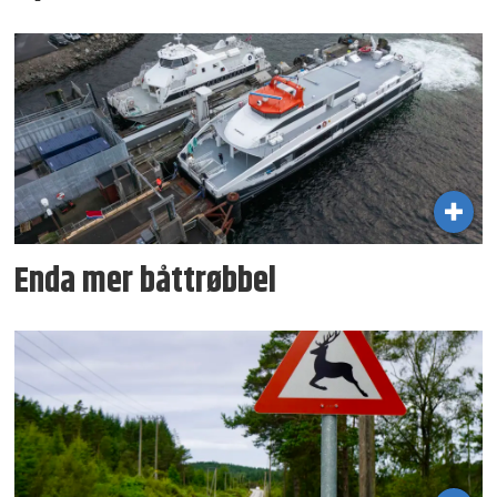
Enda mer båttrøbbel