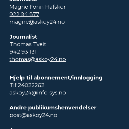
Magne Fonn Hafskor
922 94 877
magne@askoy24.no
Journalist
Thomas Tveit
942 93 131
thomas@askoy24.no
Hjelp til abonnement/innlogging
Tlf 24022262
askoy24@info-sys.no
Andre publikumshenvendelser
post@askoy24.no