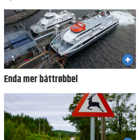
Enda mer båttrøbbel