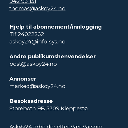
942 93 131
thomas@askoy24.no
Hjelp til abonnement/innlogging
Tlf 24022262
askoy24@info-sys.no
Andre publikumshenvendelser
post@askoy24.no
Annonser
marked@askoy24.no
Besøksadresse
Storebotn 9B 5309 Kleppestø
Askøy24 arbeider etter Vær Varsom-