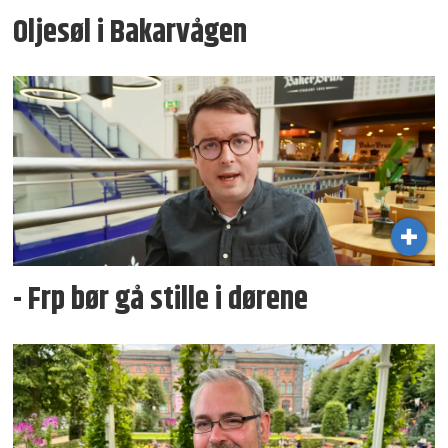
Oljesøl i Bakarvågen
- Frp bør gå stille i dørene