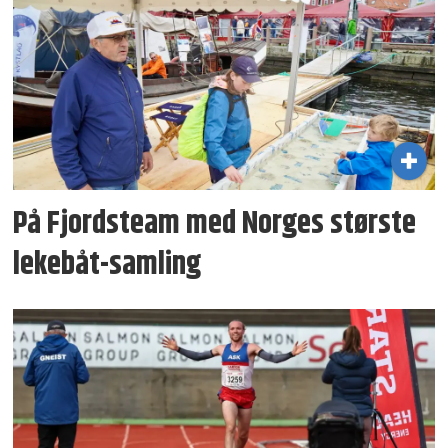
På Fjordsteam med Norges største
lekebåt-samling