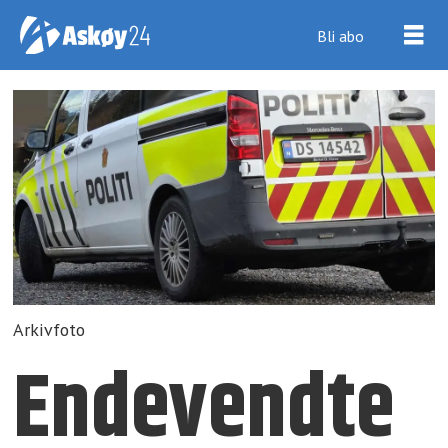
Bli abo
Arkivfoto
Endevendte