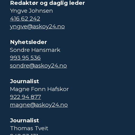
Redaktør og daglig leder
Yngve Johnsen
416 62 242
yngve@askoy24.no
Nyhetsleder
Sondre Hansmark
993 95 536
sondre@askoy24.no
Journalist
Magne Fonn Hafskor
922 94 877
magne@askoy24.no
Journalist
Thomas Tveit