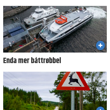
Enda mer båttrøbbel