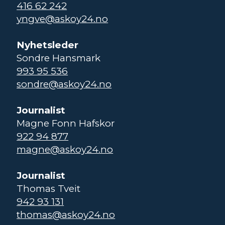
416 62 242
yngve@askoy24.no
Nyhetsleder
Sondre Hansmark
993 95 536
sondre@askoy24.no
Journalist
Magne Fonn Hafskor
922 94 877
magne@askoy24.no
Journalist
Thomas Tveit
942 93 131
thomas@askoy24.no