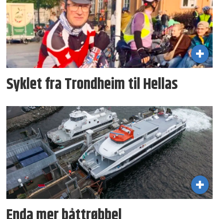
Syklet fra Trondheim til Hellas
Enda mer båttrøbbel