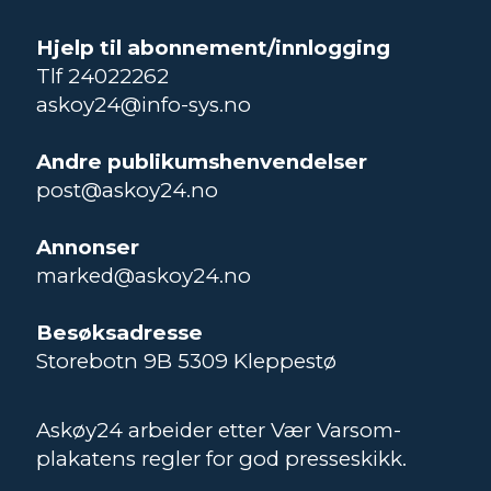
Hjelp til abonnement/innlogging
Tlf 24022262
askoy24@info-sys.no
Andre publikumshenvendelser
post@askoy24.no
Annonser
marked@askoy24.no
Besøksadresse
Storebotn 9B 5309 Kleppestø
Askøy24 arbeider etter Vær Varsom-
plakatens regler for god presseskikk.