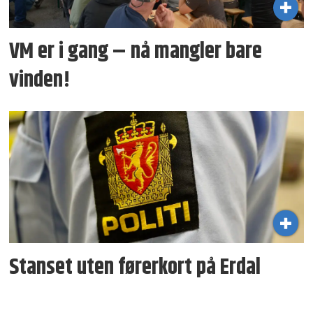
VM er i gang – nå mangler bare
vinden!
Stanset uten førerkort på Erdal