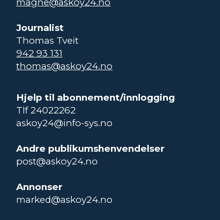
magne@askoy24.no
Journalist
Thomas Tveit
942 93 131
thomas@askoy24.no
Hjelp til abonnement/innlogging
Tlf 24022262
askoy24@info-sys.no
Andre publikumshenvendelser
post@askoy24.no
Annonser
marked@askoy24.no