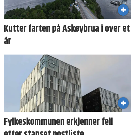
Kutter farten på Askøybrua i over et
år
Fylkeskommunen erkjenner feil
etter stanset postliste