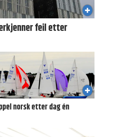
kjenner feil etter
ppel norsk etter dag én