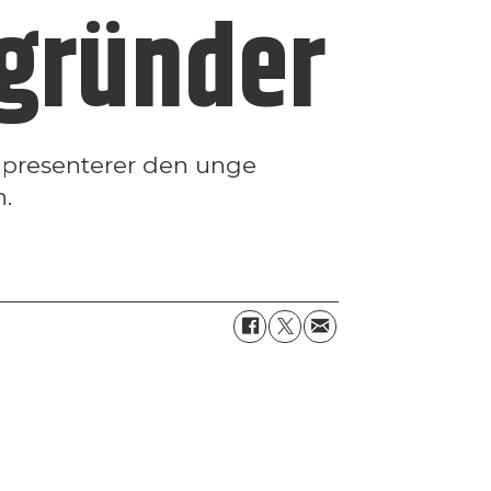
-gründer
e! presenterer den unge
n.