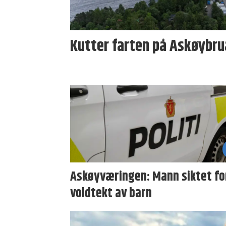
Kutter farten på Askøybrua
Askøyværingen: Mann siktet fo
voldtekt av barn