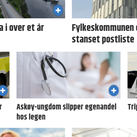
 i over et år
Fylkeskommunen er
stanset postliste
r
Askøy-ungdom slipper egenandel
Tri
hos legen