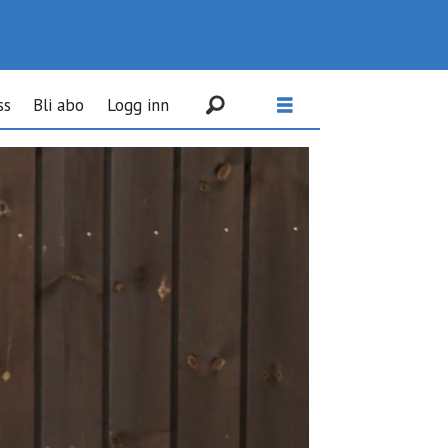
ss
Bli abo
Logg inn