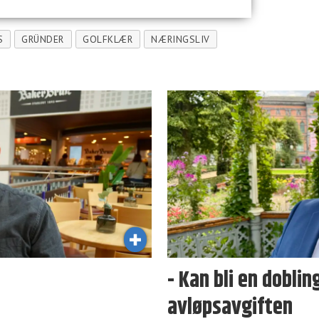
S
GRÜNDER
GOLFKLÆR
NÆRINGSLIV
- Kan bli en dobli
avløpsavgiften