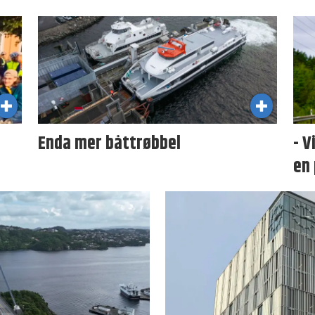
Enda mer båttrøbbel
- V
en 