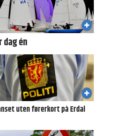
r dag én
nset uten førerkort på Erdal