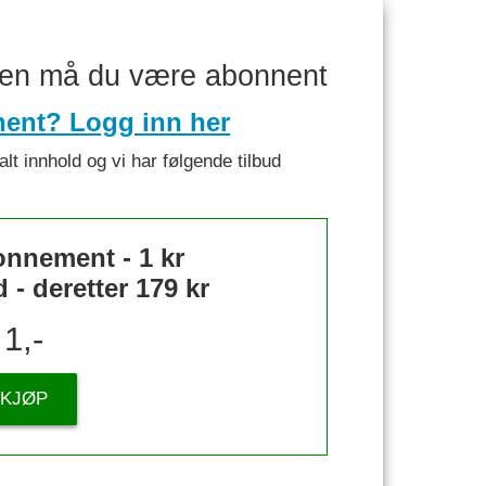
ken må du være abonnent
nent? Logg inn her
alt innhold og vi har følgende tilbud
nnement - 1 kr
- deretter 179 kr
1,-
KJØP