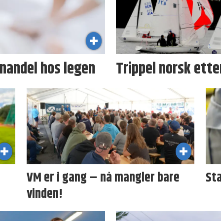
nandel hos legen
Trippel norsk ette
VM er i gang – nå mangler bare
Sta
vinden!