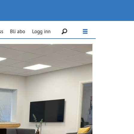
ss
Bli abo
Logg inn