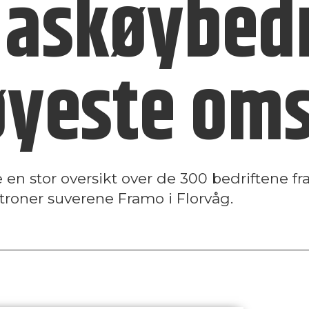
 askøy­bed
yeste oms
 en stor oversikt over de 300 bedriftene f
troner suverene Framo i Florvåg.