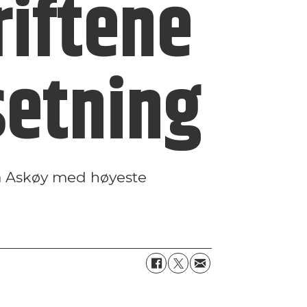
riftene
etning
ra Askøy med høyeste