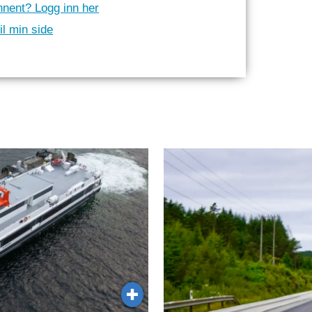
nnent? Logg inn her
il min side