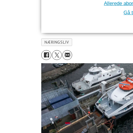
Allerede abo
Gå t
NÆRINGSLIV