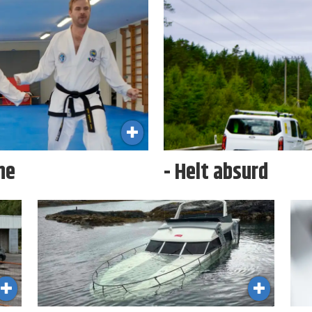
ne
- Helt absurd