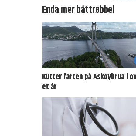
Enda mer båttrøbbel
Kutter farten på Askøybrua i o
et år