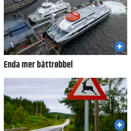
Enda mer båttrøbbel