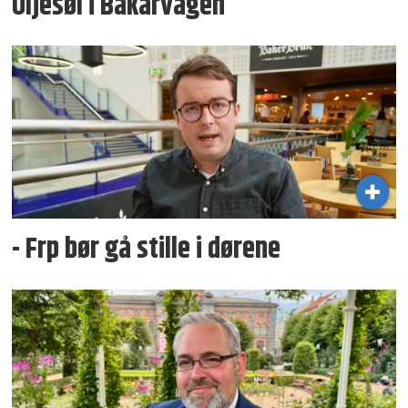
Oljesøl i Bakarvågen
- Frp bør gå stille i dørene