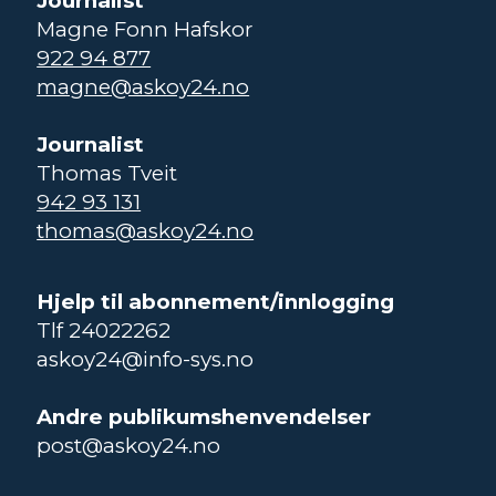
Journalist
Magne Fonn Hafskor
922 94 877
magne@askoy24.no
Journalist
Thomas Tveit
942 93 131
thomas@askoy24.no
Hjelp til abonnement/innlogging
Tlf 24022262
askoy24@info-sys.no
Andre publikumshenvendelser
post@askoy24.no