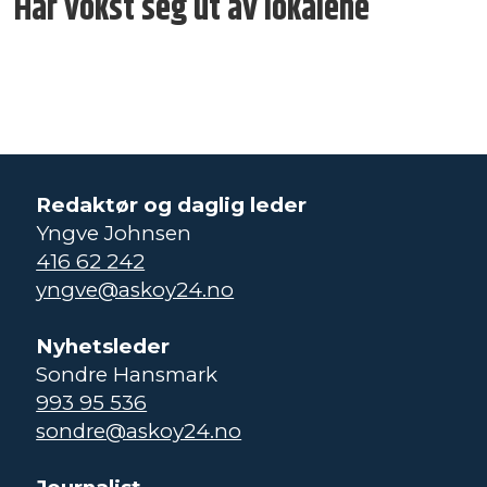
Har vokst seg ut av lokalene
Redaktør og daglig leder
Yngve Johnsen
416 62 242
yngve@askoy24.no
Nyhetsleder
Sondre Hansmark
993 95 536
sondre@askoy24.no