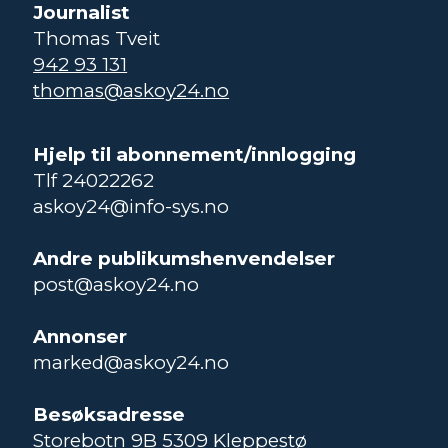
Journalist
Thomas Tveit
942 93 131
thomas@askoy24.no
Hjelp til abonnement/innlogging
Tlf 24022262
askoy24@info-sys.no
Andre publikumshenvendelser
post@askoy24.no
Annonser
marked@askoy24.no
Besøksadresse
Storebotn 9B 5309 Kleppestø