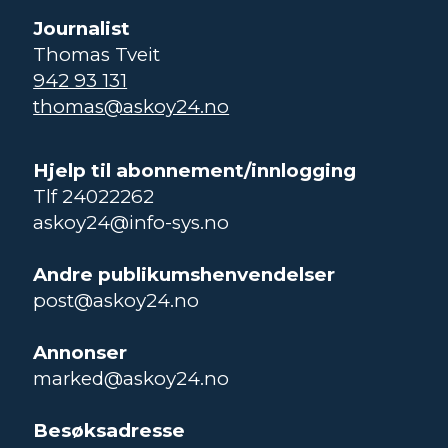
Journalist
Thomas Tveit
942 93 131
thomas@askoy24.no
Hjelp til abonnement/innlogging
Tlf 24022262
askoy24@info-sys.no
Andre publikumshenvendelser
post@askoy24.no
Annonser
marked@askoy24.no
Besøksadresse