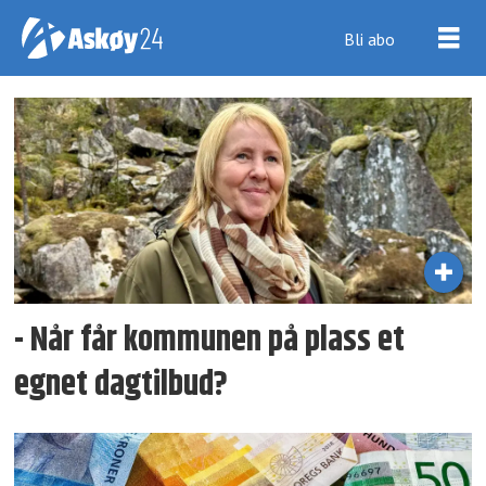
Bli abo
Tag:
uol
- Når får kommunen på plass et
egnet dagtilbud?