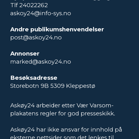
Tlf 24022262
askoy24@info-sys.no
Andre publikumshenvendelser
post@askoy24.no
Annonser
marked@askoy24.no
Besøksadresse
Storebotn 9B 5309 Kleppestø
Askøy24 arbeider etter Vær Varsom-
plakatens regler for god presseskikk.
Askøy24 har ikke ansvar for innhold på
eksterne nettsider som det lenkes til.