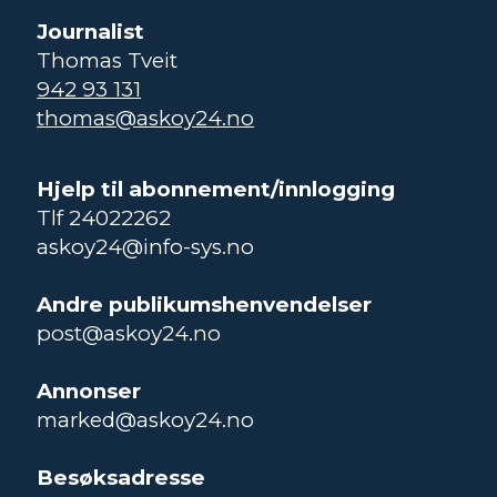
Journalist
Thomas Tveit
942 93 131
thomas@askoy24.no
Hjelp til abonnement/innlogging
Tlf 24022262
askoy24@info-sys.no
Andre publikumshenvendelser
post@askoy24.no
Annonser
marked@askoy24.no
Besøksadresse