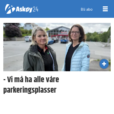
Bli abo
Tag:
spar
ask
- Vi må ha alle våre
parkeringsplasser