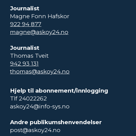
Journalist
Magne Fonn Hafskor
922 94 877
magne@askoy24.no
Journalist
Thomas Tveit
942 93 131
thomas@askoy24.no
Hjelp til abonnement/innlogging
Tlf 24022262
askoy24@info-sys.no
Andre publikumshenvendelser
post@askoy24.no