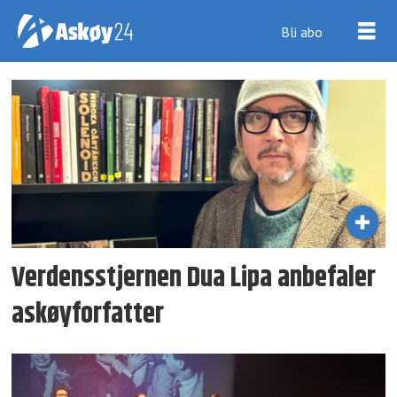
Bli abo
Tag:
pedro
carmona-
alvarez
Verdensstjernen Dua Lipa anbefaler
askøyforfatter