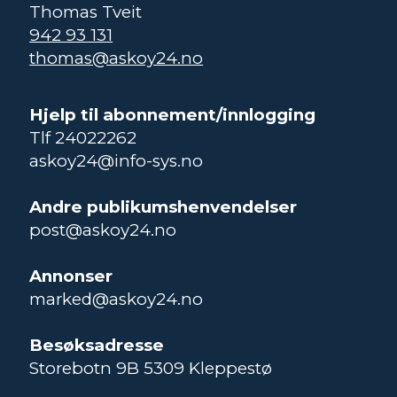
Thomas Tveit
942 93 131
thomas@askoy24.no
Hjelp til abonnement/innlogging
Tlf 24022262
askoy24@info-sys.no
Andre publikumshenvendelser
post@askoy24.no
Annonser
marked@askoy24.no
Besøksadresse
Storebotn 9B 5309 Kleppestø