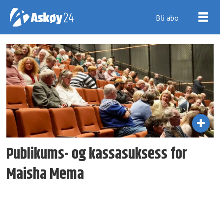
Bli abo
Tag:
nairobi-
slummen
Publikums- og kassasuksess for
Maisha Mema