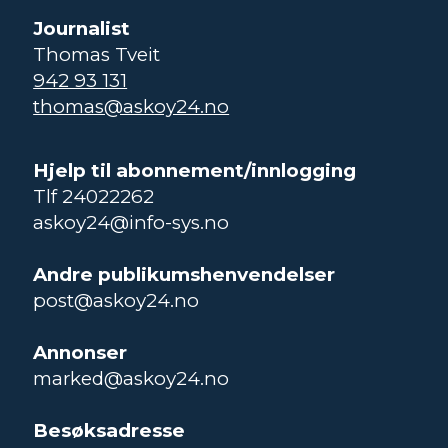
Journalist
Thomas Tveit
942 93 131
thomas@askoy24.no
Hjelp til abonnement/innlogging
Tlf 24022262
askoy24@info-sys.no
Andre publikumshenvendelser
post@askoy24.no
Annonser
marked@askoy24.no
Besøksadresse