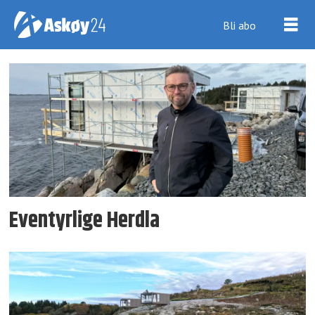
Bli abo
Tag:
morten
bjørnstad
Eventyrlige Herdla