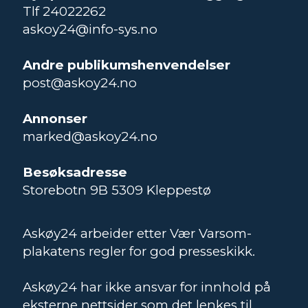
Tlf 24022262
askoy24@info-sys.no
Andre publikumshenvendelser
post@askoy24.no
Annonser
marked@askoy24.no
Besøksadresse
Storebotn 9B 5309 Kleppestø
Askøy24 arbeider etter Vær Varsom-
plakatens regler for god presseskikk.
Askøy24 har ikke ansvar for innhold på
eksterne nettsider som det lenkes til.