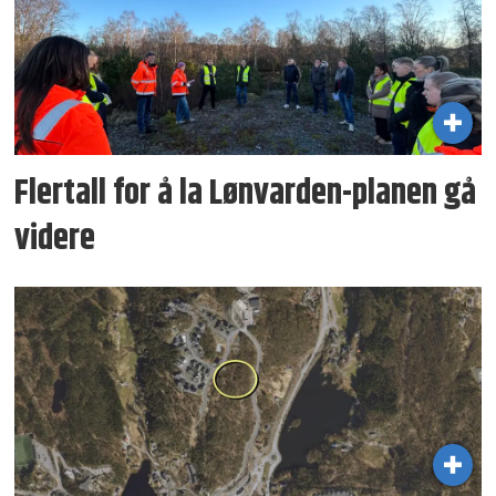
Flertall for å la Lønvarden-planen gå
videre