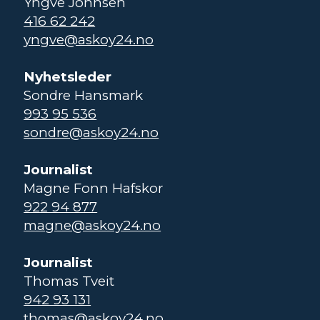
Yngve Johnsen
416 62 242
yngve@askoy24.no
Nyhetsleder
Sondre Hansmark
993 95 536
sondre@askoy24.no
Journalist
Magne Fonn Hafskor
922 94 877
magne@askoy24.no
Journalist
Thomas Tveit
942 93 131
thomas@askoy24.no