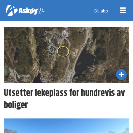
Bli abo
Tag:
lønvarden
Utsetter lekeplass for hundrevis av
boliger