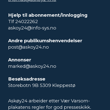
Hjelp til abonnement/innlogging
Tlf 24022262
askoy24@info-sys.no
Andre publikumshenvendelser
post@askoy24.no
Annonser
marked@askoy24.no
Besøksadresse
Storebotn 9B 5309 Kleppestø
Askøy24 arbeider etter Vær Varsom-
plakatens regler for god presseskikk.