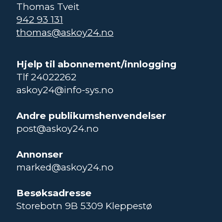
Thomas Tveit
942 93 131
thomas@askoy24.no
Hjelp til abonnement/innlogging
Tlf 24022262
askoy24@info-sys.no
Andre publikumshenvendelser
post@askoy24.no
Annonser
marked@askoy24.no
Besøksadresse
Storebotn 9B 5309 Kleppestø