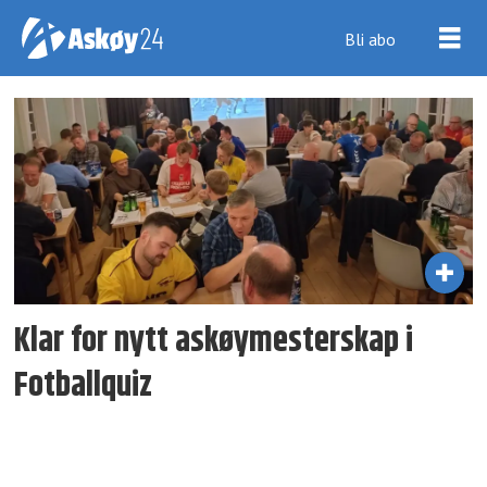
Bli abo
Tag:
harald
brynjulfsen
Klar for nytt askøy­mesterskap i
Fotballquiz