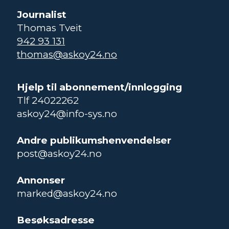
Journalist
Thomas Tveit
942 93 131
thomas@askoy24.no
Hjelp til abonnement/innlogging
Tlf 24022262
askoy24@info-sys.no
Andre publikumshenvendelser
post@askoy24.no
Annonser
marked@askoy24.no
Besøksadresse