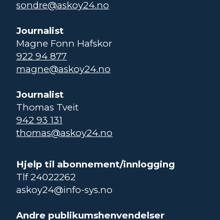
sondre@askoy24.no
Journalist
Magne Fonn Hafskor
922 94 877
magne@askoy24.no
Journalist
Thomas Tveit
942 93 131
thomas@askoy24.no
Hjelp til abonnement/innlogging
Tlf 24022262
askoy24@info-sys.no
Andre publikumshenvendelser