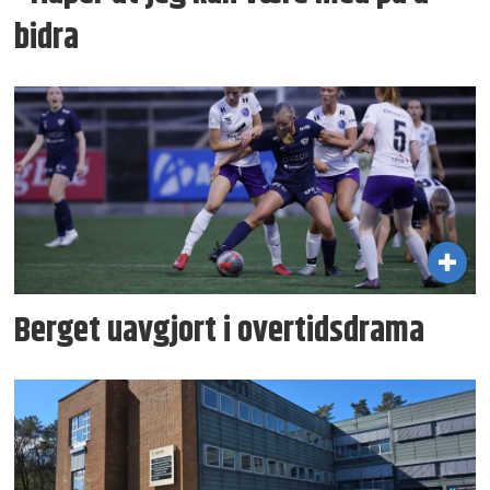
bidra
Berget uavgjort i overtidsdrama