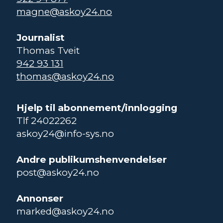
magne@askoy24.no
Journalist
Thomas Tveit
942 93 131
thomas@askoy24.no
Hjelp til abonnement/innlogging
Tlf 24022262
askoy24@info-sys.no
Andre publikumshenvendelser
post@askoy24.no
Annonser
marked@askoy24.no