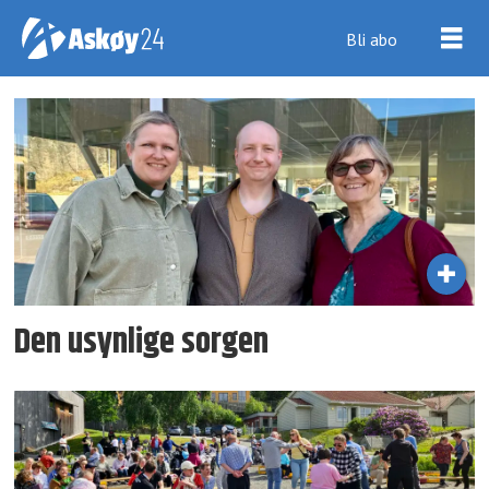
Bli abo
Tag:
funksjonsnedsettelse
Den usynlige sorgen