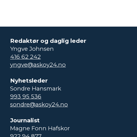
Redaktør og daglig leder
Yngve Johnsen
416 62 242
yngve@askoy24.no
Nyhetsleder
Sondre Hansmark
993 95 536
sondre@askoy24.no
Journalist
Magne Fonn Hafskor
922 94 877