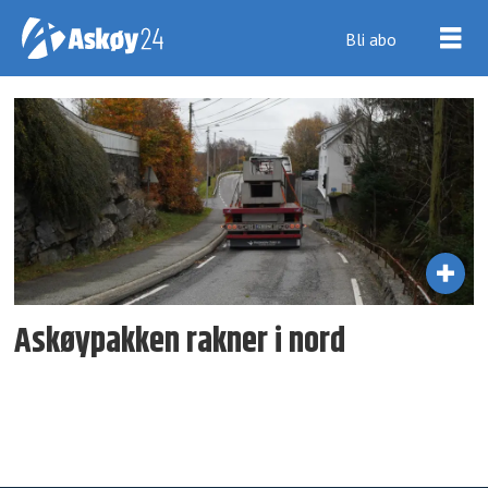
Bli abo
Tag:
fromreide-
kjerrgarden
Askøypakken rakner i nord