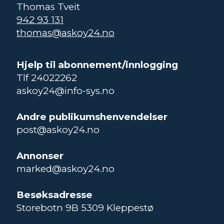
Thomas Tveit
942 93 131
thomas@askoy24.no
Hjelp til abonnement/innlogging
Tlf 24022262
askoy24@info-sys.no
Andre publikumshenvendelser
post@askoy24.no
Annonser
marked@askoy24.no
Besøksadresse
Storebotn 9B 5309 Kleppestø