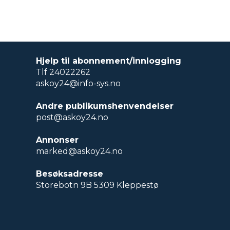
Hjelp til abonnement/innlogging
Tlf 24022262
askoy24@info-sys.no
Andre publikumshenvendelser
post@askoy24.no
Annonser
marked@askoy24.no
Besøksadresse
Storebotn 9B 5309 Kleppestø