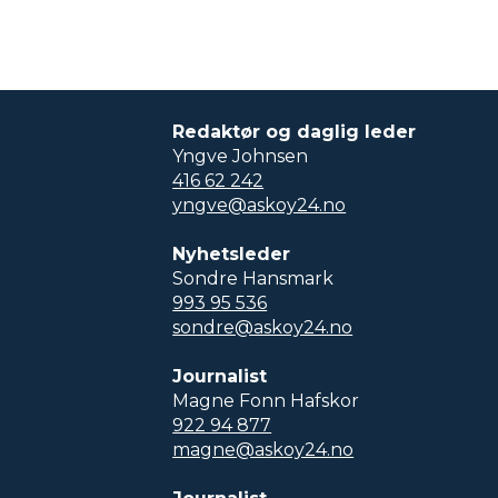
Redaktør og daglig leder
Yngve Johnsen
416 62 242
yngve@askoy24.no
Nyhetsleder
Sondre Hansmark
993 95 536
sondre@askoy24.no
Journalist
Magne Fonn Hafskor
922 94 877
magne@askoy24.no