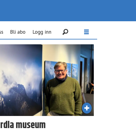
ss
Bli abo
Logg inn
Herdla museum