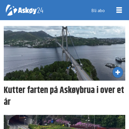
Bli abo
Tag:
fartsgrense
Kutter farten på Askøybrua i over et
år