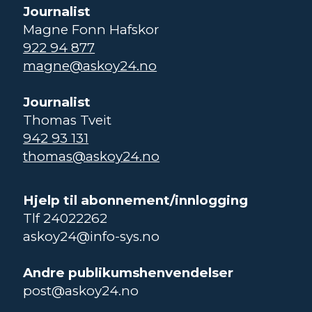
Journalist
Magne Fonn Hafskor
922 94 877
magne@askoy24.no
Journalist
Thomas Tveit
942 93 131
thomas@askoy24.no
Hjelp til abonnement/innlogging
Tlf 24022262
askoy24@info-sys.no
Andre publikumshenvendelser
post@askoy24.no