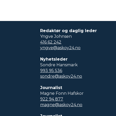
Redaktør og daglig leder
Yngve Johnsen
416 62 242
yngve@askoy24.no
Nyhetsleder
Sondre Hansmark
993 95 536
sondre@askoy24.no
Journalist
Magne Fonn Hafskor
922 94 877
magne@askoy24.no