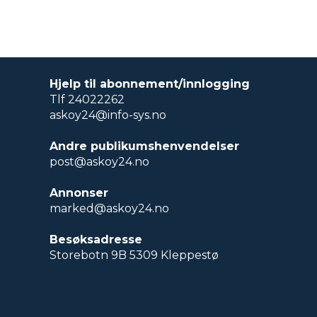
Hjelp til abonnement/innlogging
Tlf 24022262
askoy24@info-sys.no
Andre publikumshenvendelser
post@askoy24.no
Annonser
marked@askoy24.no
Besøksadresse
Storebotn 9B 5309 Kleppestø